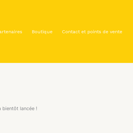
artenaires
Boutique
Contact et points de vente
 bientôt lancée !