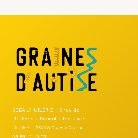
SCEA L’HUILERIE – 3 rue de
l’Huilerie – Denant – Nieul sur
l’Autise – 85240 Rives d’Autise
06 86 12 49 23