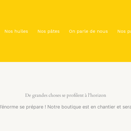
Nos huiles
Nos pâtes
On parle de nous
Nos p
De grandes choses se profilent à l’horizon
énorme se prépare ! Notre boutique est en chantier et sera