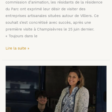
commission d’animation, les résidants de la résidence
du Parc ont exprimé leur désir de visiter des
entreprises artisanales situées autour de Villiers. Ce
souhait s’est concrétisé avec succès, après une
première visite à Champisèvres le 25 juin dernier.
« Toujours dans le
Lire la suite »
Le
marché
en
fête
revient
à
Coulonges-