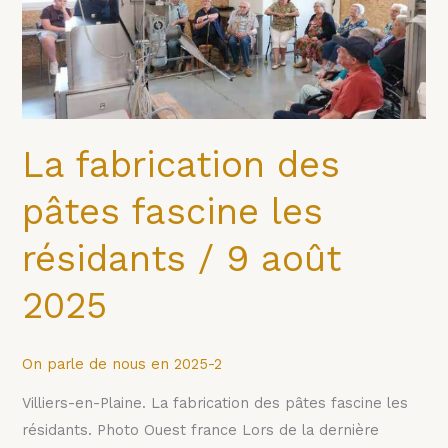
fascine
les
résidants
/
9
août
La fabrication des
2025
pâtes fascine les
résidants / 9 août
2025
On parle de nous en 2025-2
Villiers-en-Plaine. La fabrication des pâtes fascine les
résidants. Photo Ouest france Lors de la dernière