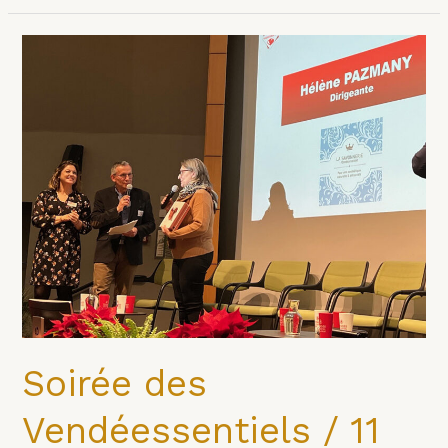
Soirée
des
Vendéessentiels
/
11
décembre
2024
Soirée des
Vendéessentiels / 11