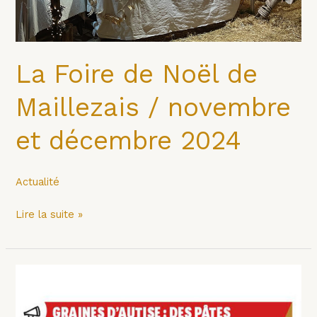
décembre
2024
La Foire de Noël de
Maillezais / novembre
et décembre 2024
Actualité
Lire la suite »
Le
Journal
de