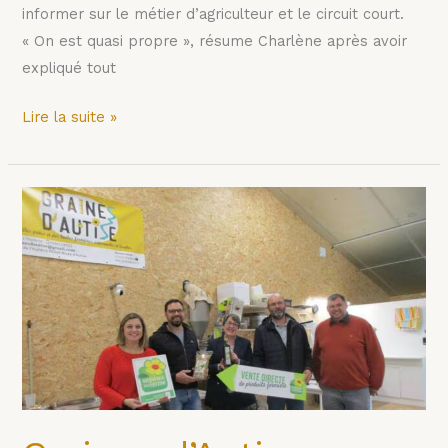
informer sur le métier d’agriculteur et le circuit court.
« On est quasi propre », résume Charlène après avoir
expliqué tout
Lire la suite »
Graines
d’Autise
labélisé
Bienvenue
à
la
Ferme
/
13
mars